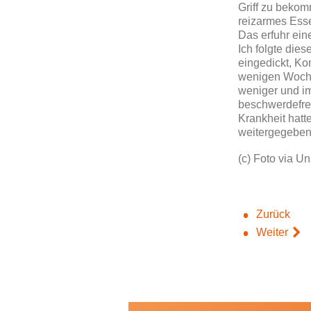
Griff zu bekom
reizarmes Ess
Das erfuhr ein
Ich folgte dies
eingedickt, Ko
wenigen Woche
weniger und im
beschwerdefrei
Krankheit hatt
weitergegeben
(c) Foto via U
Zurück
Weiter