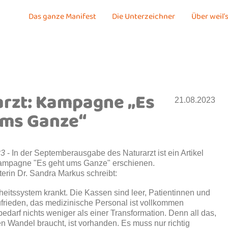
Das ganze Manifest
Die Unterzeichner
Über weil’s
arzt: Kampagne „Es
21.08.2023
ums Ganze“
23
- In der Septemberausgabe des Naturarzt ist ein Artikel
ampagne "Es geht ums Ganze" erschienen.
rin Dr. Sandra Markus schreibt:
itssystem krankt. Die Kassen sind leer, Patientinnen und
frieden, das medizinische Personal ist vollkommen
bedarf nichts weniger als einer Transformation. Denn all das,
en Wandel braucht, ist vorhanden. Es muss nur richtig