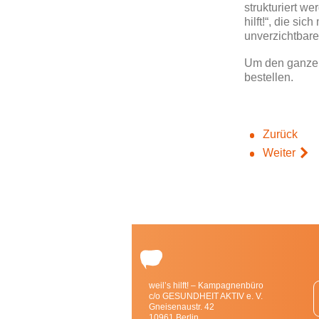
strukturiert w
hilft!“, die s
unverzichtbare
Um den ganzen 
bestellen.
Zurück
Weiter
weil’s hilft! – Kampagnenbüro
c/o GESUNDHEIT AKTIV e. V.
Gneisenaustr. 42
10961 Berlin