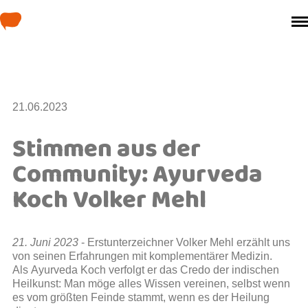
Das ganze Manifest
Die Unterzeichner
21.06.2023
Über weil’s hilft!
Stimmen aus der
Info
Community: Ayurveda
Spenden
Koch Volker Mehl
21. Juni 2023
- Erstunterzeichner Volker Mehl erzählt uns
von seinen Erfahrungen mit komplementärer Medizin.
Als Ayurveda Koch verfolgt er das Credo der indischen
Heilkunst: Man möge alles Wissen vereinen, selbst wenn
es vom größten Feinde stammt, wenn es der Heilung